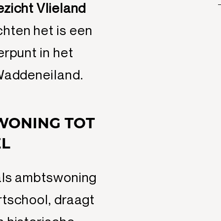
zicht Vlieland
hten het is een
erpunt in het
 Waddeneiland.
WONING TOT
EL
 als ambtswoning
rtschool, draagt