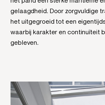
het pand een sterke maritieme e
gelaagdheid. Door zorgvuldige tr
het uitgegroeid tot een eigentijds
waarbij karakter en continuïteit 
gebleven.