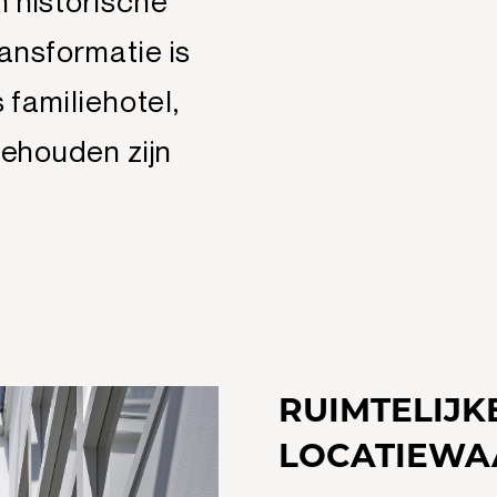
n historische
ansformatie is
 familiehotel,
behouden zijn
RUIMTELIJK
LOCATIEWA